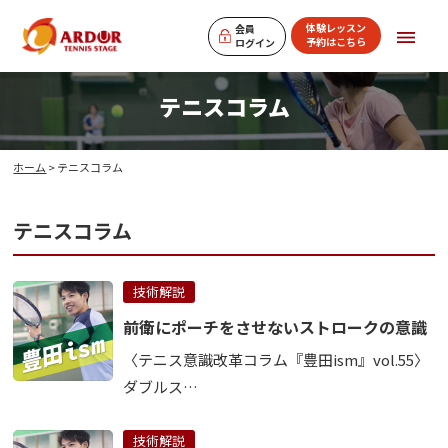
体験レッスン
会員
予約はこちら
ログイン
テニスコラム
ホーム
> テニスコラム
テニスコラム
技術解説
前衛にポーチをさせないストロークの意識
〈テニス意識改革コラム『豊田ism』vol.55〉
ダブルス…
技術解説