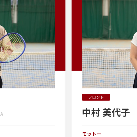
フロント
中村 美代子
A
モットー