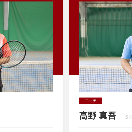
コーチ
高野 真吾
SH