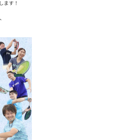
催します！
、