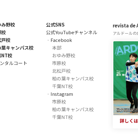
ゆみ野校
公式SNS
revista de
原校
公式YouTubeチャンネル
アルドールの
松戸校
‐Facebook
の葉キャンパス校
本部
葉NT校
おゆみ野校
ンタルコート
市原校
北松戸校
柏の葉キャンパス校
千葉NT校
‐Instagram
市原校
柏の葉キャンパス校
千葉NT校
詳しく