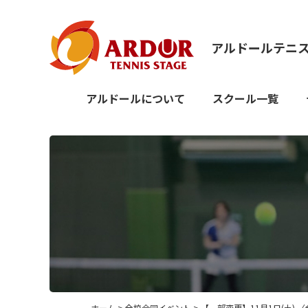
アルドールテニ
アルドールについて
スクール一覧
ホーム
>
全校合同イベント
> 【一部変更】11月1日(土