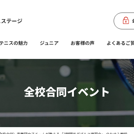
スステージ
テニスの魅力
ジュニア
お客様の声
よくあるご
全校合同イベント
) 〈全校合同〉実業団女子チームが教える「2時間半ダブルス練習会」 @おゆみ野校