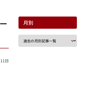
チー
月別
月11日