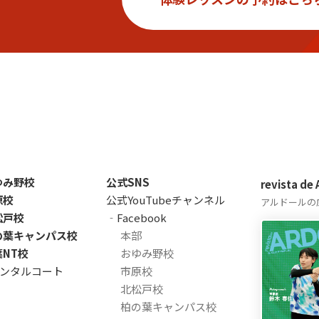
ゆみ野校
公式SNS
revista de
原校
公式YouTubeチャンネル
アルドールの
松戸校
‐Facebook
の葉キャンパス校
本部
葉NT校
おゆみ野校
ンタルコート
市原校
北松戸校
柏の葉キャンパス校