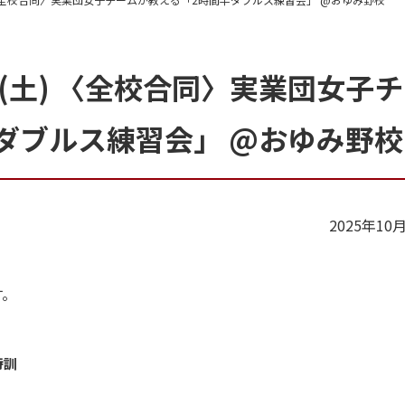
(土) 〈全校合同〉実業団女子
ダブルス練習会」 @おゆみ野校
2025年10
す。
特訓