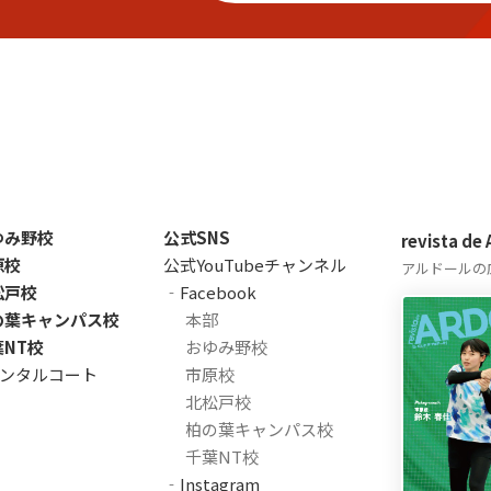
ゆみ野校
公式SNS
revista de
原校
公式YouTubeチャンネル
アルドールの
松戸校
‐Facebook
の葉キャンパス校
本部
葉NT校
おゆみ野校
ンタルコート
市原校
北松戸校
柏の葉キャンパス校
千葉NT校
‐Instagram