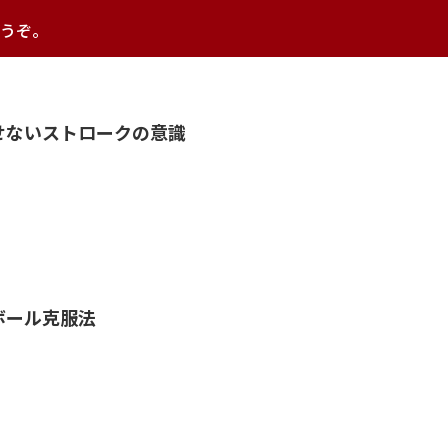
うぞ。
せないストロークの意識
ボール克服法