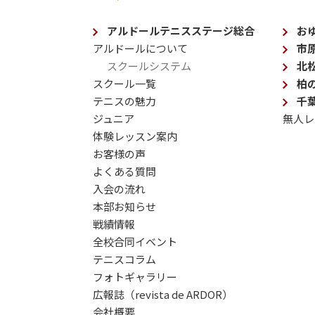
アルドールテニスステージ総合
お
アルドールについて
市
スクールシステム
北
スクール一覧
柏
テニスの魅力
千
ジュニア
無人レ
体験レッスン案内
お客様の声
よくある質問
入会の流れ
本部お知らせ
戦績情報
全校合同イベント
テニスコラム
フォトギャラリー
広報誌（revista de ARDOR）
会社概要