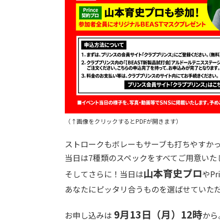
（↑画像をクリックするとPDFが開きます）
ストロークもボレーもサーブも打ちやすか
当日は7種類のスペックをすべてご用意いた
山本育史プロ
そしてさらに！当日は
やPr
あなたにピッタリ合うものを選ばせていた
9月13日（月）12時
お申し込みは
から