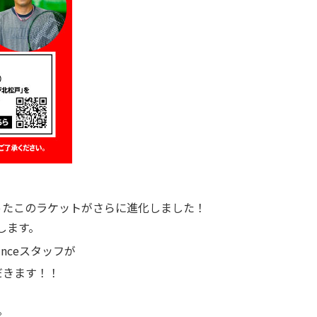
ったこのラケットがさらに進化しました！
します。
inceスタッフが
だきます！！
。