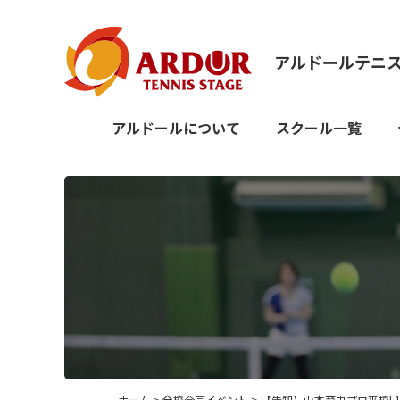
アルドールテニ
アルドールについて
スクール一覧
ホーム
>
全校合同イベント
> 【告知】山本育史プロ来校! 10/