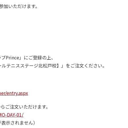
参加いただけます。
、
。
Prince」にご登録の上、
ドールテニスステージ北松戸校】」をご注文ください。
er/entry.aspx
Lからご注文いただけます。
MO-DAY-01/
が表示されません）