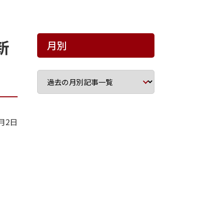
新
月別
9月2日