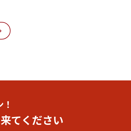
ン！
に
来てください