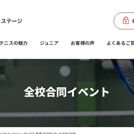
スステージ
テニスの魅力
ジュニア
お客様の声
よくあるご
全校合同イベント
9(土) Prince BEAST 新製品試打会 @北松戸校