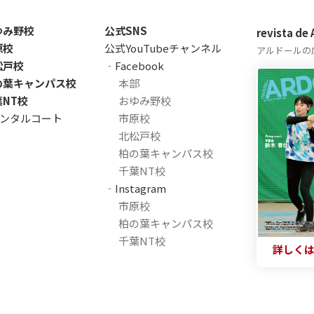
ゆみ野校
公式SNS
revista de
原校
公式YouTubeチャンネル
アルドールの
松戸校
‐Facebook
の葉キャンパス校
本部
葉NT校
おゆみ野校
ンタルコート
市原校
北松戸校
柏の葉キャンパス校
千葉NT校
‐Instagram
市原校
柏の葉キャンパス校
千葉NT校
詳しく