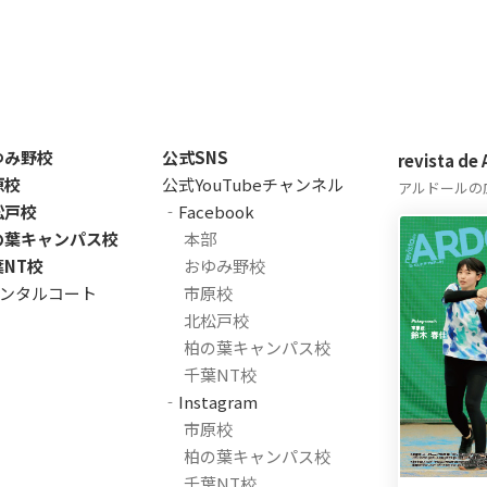
ゆみ野校
公式SNS
revista de
原校
公式YouTubeチャンネル
アルドールの
松戸校
‐Facebook
の葉キャンパス校
本部
葉NT校
おゆみ野校
ンタルコート
市原校
北松戸校
柏の葉キャンパス校
千葉NT校
‐Instagram
市原校
柏の葉キャンパス校
千葉NT校