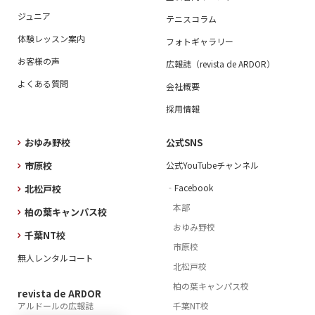
ジュニア
テニスコラム
体験レッスン案内
フォトギャラリー
お客様の声
広報誌（revista de ARDOR）
よくある質問
会社概要
採用情報
おゆみ野校
公式SNS
市原校
公式YouTubeチャンネル
‐Facebook
北松戸校
本部
柏の葉キャンパス校
おゆみ野校
千葉NT校
市原校
無人レンタルコート
北松戸校
柏の葉キャンパス校
revista de ARDOR
アルドールの広報誌
千葉NT校