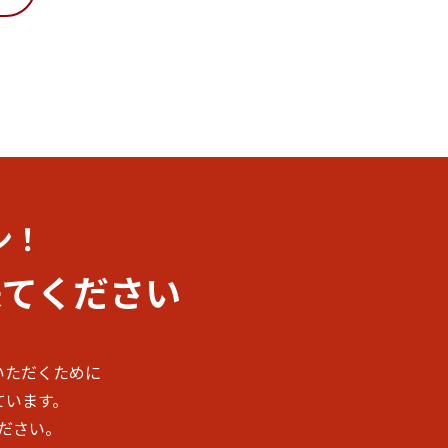
ン！
来てください
いただくために
ています。
ださい。