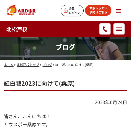
体験レッスン
会員
予約はこちら
ログイン
北松戸校
ブログ
ホーム
>
北松戸校トップ
>
ブログ
> 紅白戦2023に向けて(桑原)
紅白戦2023に向けて(桑原)
2023年6月24日
皆さん、こんにちは！
サウスポー桑原です。