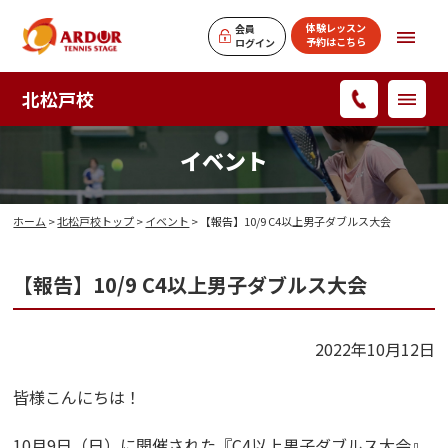
体験レッスン
会員
予約はこちら
ログイン
北松戸校
イベント
ホーム
>
北松戸校トップ
>
イベント
> 【報告】10/9 C4以上男子ダブルス大会
【報告】10/9 C4以上男子ダブルス大会
2022年10月12日
皆様こんにちは！
10月9日（日）に開催された『C4以上男子ダブルス大会』