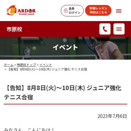
体験レッスン
会員
予約はこちら
ログイン
市原校
イベント
ホーム
>
市原校トップ
>
イベント
> 【告知】8月8日(火)～10日(木) ジュニア強化 テニス合宿
【告知】8月8日(火)～10日(木) ジュニア強化
テニス合宿
2023年7月6日
みなさん、こんにちは！