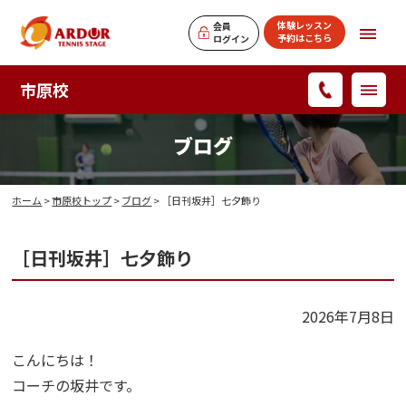
体験レッスン
会員
予約はこちら
ログイン
市原校
ブログ
ホーム
>
市原校トップ
>
ブログ
> ［日刊坂井］七夕飾り
［日刊坂井］七夕飾り
2026年7月8日
こんにちは！
コーチの坂井です。