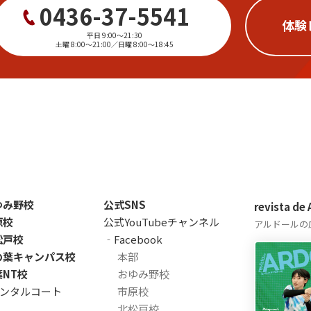
0436-37-5541
体験
平日 9:00〜21:30
土曜 8:00〜21:00／日曜 8:00〜18:45
ゆみ野校
公式SNS
revista de
原校
公式YouTubeチャンネル
アルドールの
松戸校
‐Facebook
の葉キャンパス校
本部
葉NT校
おゆみ野校
ンタルコート
市原校
北松戸校