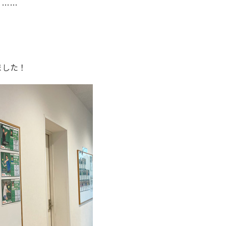
う……
ました！