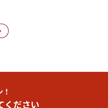
ン！
てください