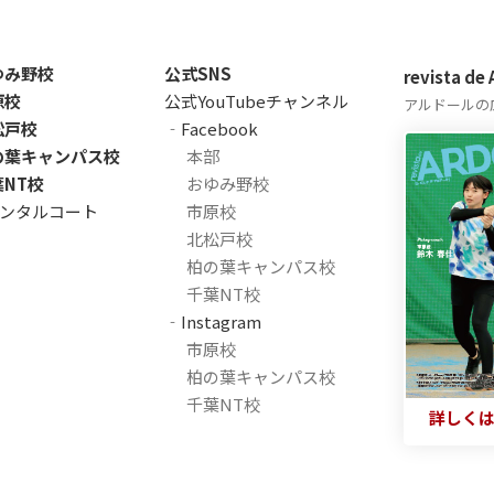
ゆみ野校
公式SNS
revista de
原校
公式YouTubeチャンネル
アルドールの
松戸校
‐Facebook
の葉キャンパス校
本部
葉NT校
おゆみ野校
ンタルコート
市原校
北松戸校
柏の葉キャンパス校
千葉NT校
‐Instagram
市原校
柏の葉キャンパス校
千葉NT校
詳しく